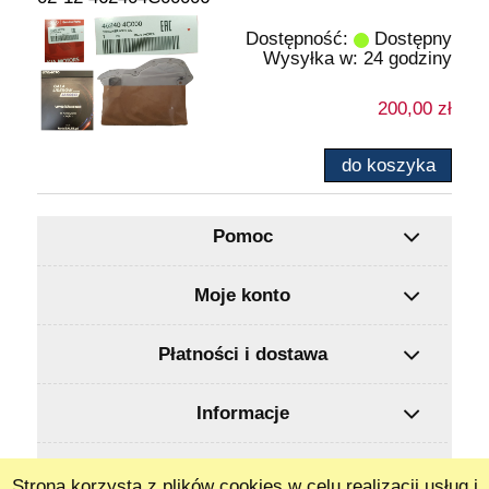
Dostępność:
Dostępny
Wysyłka w:
24 godziny
200,00 zł
do koszyka
Pomoc
Moje konto
Płatności i dostawa
Informacje
O nas
Strona korzysta z plików cookies w celu realizacji usług i