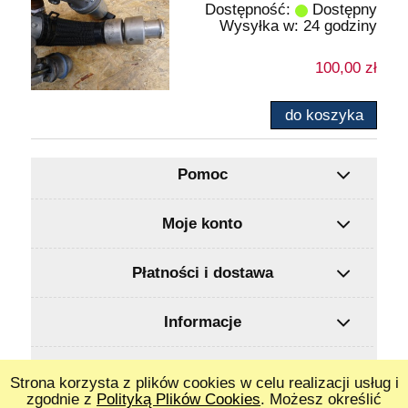
Dostępność:
Dostępny
Wysyłka w:
24 godziny
100,00 zł
do koszyka
Pomoc
Moje konto
Płatności i dostawa
Informacje
O nas
Strona korzysta z plików cookies w celu realizacji usług i
zgodnie z
Polityką Plików Cookies
. Możesz określić